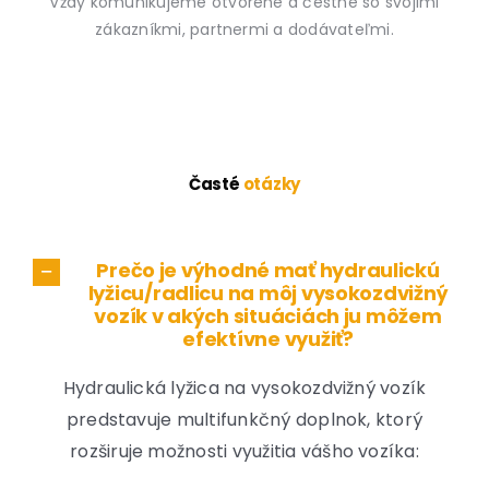
Vždy komunikujeme otvorene a čestne so svojimi
zákazníkmi, partnermi a dodávateľmi.
Časté
otázky
Prečo je výhodné mať hydraulickú
lyžicu/radlicu na môj vysokozdvižný
vozík v akých situáciách ju môžem
efektívne využiť?
Hydraulická lyžica na vysokozdvižný vozík
predstavuje multifunkčný doplnok, ktorý
rozširuje možnosti využitia vášho vozíka: