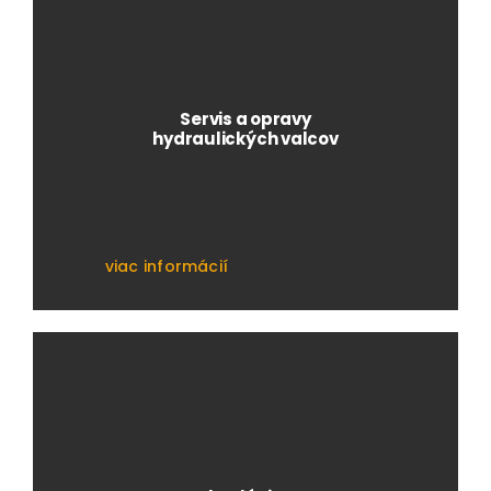
Servis a opravy
hydraulických valcov
viac informácií