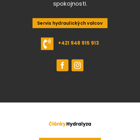
spokojnosti.
Servis hydraulických valcov
+421 948 915 913
Články
Hydralyza