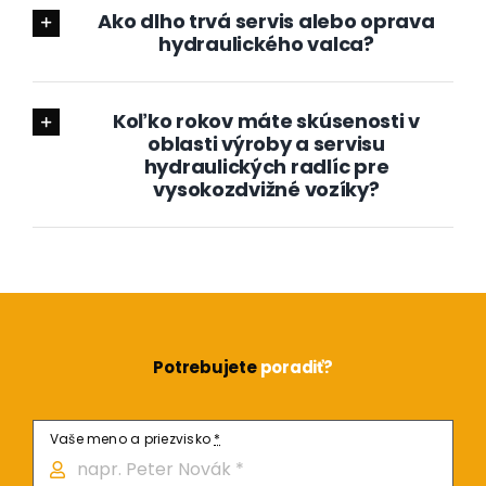
Ako dlho trvá servis alebo oprava
hydraulického valca?
Koľko rokov máte skúsenosti v
oblasti výroby a servisu
hydraulických radlíc pre
vysokozdvižné vozíky?
Potrebujete
poradiť?
Vaše meno a priezvisko
*