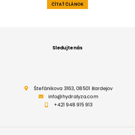
ČÍTAŤ ČLÁNOK
Sledujte nás
Štefánikova 3163, 08501 Bardejov
info@hydralyza.com
+421 948 915 913