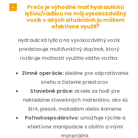
Prečo je výhodné mať hydraulickú
lyžicu/radlicu na môj vysokozdvižný
vozík v akých situáciách ju môžem
efektívne využiť?
Hydraulická lyžica na vysokozdvižný vozík
predstavuje multifunkčný doplnok, ktorý
rozširuje možnosti využitia vášho vozíka:
Zimné operácie:
ideálne pre odpratávanie
snehu a čistenie priestorov.
Stavebné práce:
skvele sa hodí pre
nakladanie stavebných materiálov, ako sú
štrk, piesok, makadam alebo kamene.
Poľnohospodárstvo:
umožňuje rýchle a
efektívne manipulácie s obilím a inými
materiálmi.