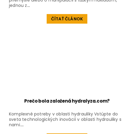
priemysle alebo o manipulácii s ťažkým nákladom,
jednou z
...
ČÍTAŤ ČLÁNOK
Prečo bola založená hydralyza.com?
Komplexné potreby v oblasti hydrauliky Vstúpte do
sveta technologických inovácií v oblasti hydrauliky s
nami.
...