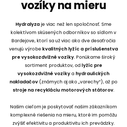
vozíky na mieru
Hydralyza
je viac než len spoločnosť. Sme
kolektívom skúsených odborníkov so sídlom v
Bardejove, ktorí sa už viac ako dve desaťročia
venujú výrobe
kvalitných lyžíc a príslušenstva
pre vysokozdvižné vozíky
. Ponúkame široký
sortiment produktov, od
lyžíc pre
vysokozdvižné vozíky
a
hydraulických
nakladačov
(známych aj ako „varechy“), až po
stroje na recykláciu motorových státorov
.
Našim cieľom je poskytovať našim zákazníkom
komplexné riešenia na mieru, ktoré im pomôžu
zvýšiť efektivitu a produktivitu ich prevádzky.