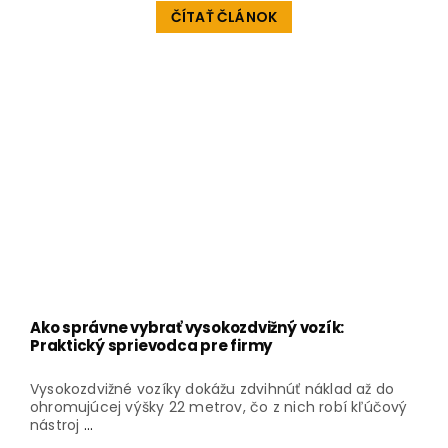
ČÍTAŤ ČLÁNOK
Ako správne vybrať vysokozdvižný vozík:
Praktický sprievodca pre firmy
Vysokozdvižné vozíky dokážu zdvihnúť náklad až do
ohromujúcej výšky 22 metrov, čo z nich robí kľúčový
nástroj
...