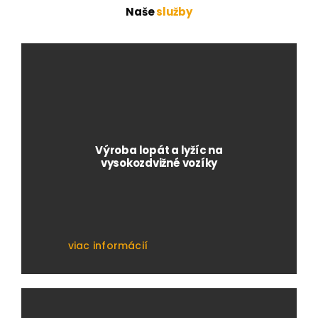
Naše
služby
Výroba lopát a lyžíc na
vysokozdvižné vozíky
viac informácií