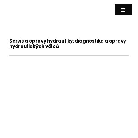
Přeskočit
na
Přepín
naviga
obsah
Hydra
Servis a opravy hydrauliky: diagnostika a opravy
hydraulických válců
Servis
Hydrau
Vysok