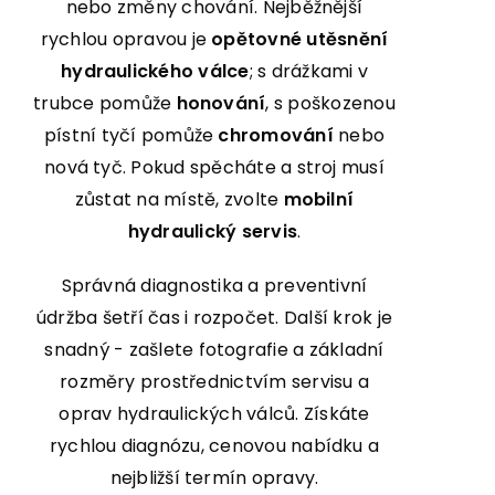
nebo změny chování. Nejběžnější
rychlou opravou je
opětovné utěsnění
hydraulického válce
; s drážkami v
trubce pomůže
honování
, s poškozenou
pístní tyčí pomůže
chromování
nebo
nová tyč. Pokud spěcháte a stroj musí
zůstat na místě, zvolte
mobilní
hydraulický servis
.
Správná diagnostika a preventivní
údržba šetří čas i rozpočet. Další krok je
snadný - zašlete fotografie a základní
rozměry prostřednictvím
servisu a
oprav hydraulických válců
. Získáte
rychlou diagnózu, cenovou nabídku a
nejbližší termín opravy.