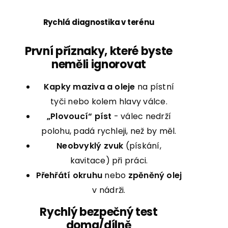
Rychlá diagnostika v terénu
První příznaky, které byste
neměli ignorovat
Kapky maziva a oleje
na pístní
tyči nebo kolem hlavy válce.
„Plovoucí“ píst
- válec nedrží
polohu, padá rychleji, než by měl.
Neobvyklý zvuk
(pískání,
kavitace) při práci.
Přehřátí okruhu
nebo
zpěněný olej
v nádrži.
Rychlý bezpečný test
doma/dílně