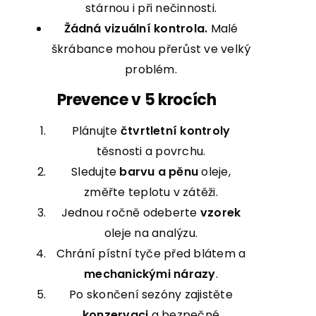
stárnou i při nečinnosti.
Žádná vizuální kontrola.
Malé
škrábance mohou přerůst ve velký
problém.
Prevence v 5 krocích
Plánujte
čtvrtletní kontroly
těsnosti a povrchu.
Sledujte
barvu a pěnu
oleje,
změřte teplotu v zátěži.
Jednou ročně odeberte
vzorek
oleje na analýzu.
Chrání pístní tyče před blátem a
mechanickými nárazy
.
Po skončení sezóny zajistěte
konzervaci
a bezpečné