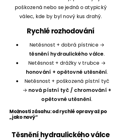
poškozená nebo se jedná o atypický
válec, kde by byl nový kus drahý.
Rychlé rozhodování
Netěsnost + dobrá pístnice →
těsnění hydraulického válce
.
Netěsnost + drážky v trubce →
honování + opětovné utěsnění
.
Netěsnost + poškozená pístní tyč
→
nová pístní tyč / chromování +
opětovné utěsnění
.
Možnosti zásahu: od rychlé opravy až po
„jako nový“
Těsnění hydraulického válce