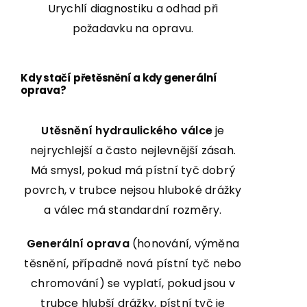
Urychlí diagnostiku a odhad při
požadavku na opravu.
Kdy stačí přetěsnění a kdy generální
oprava?
Utěsnění hydraulického válce
je
nejrychlejší a často nejlevnější zásah.
Má smysl, pokud má pístní tyč dobrý
povrch, v trubce nejsou hluboké drážky
a válec má standardní rozměry.
Generální oprava
(honování, výměna
těsnění, případně nová pístní tyč nebo
chromování) se vyplatí, pokud jsou v
trubce hlubší drážky, pístní tyč je