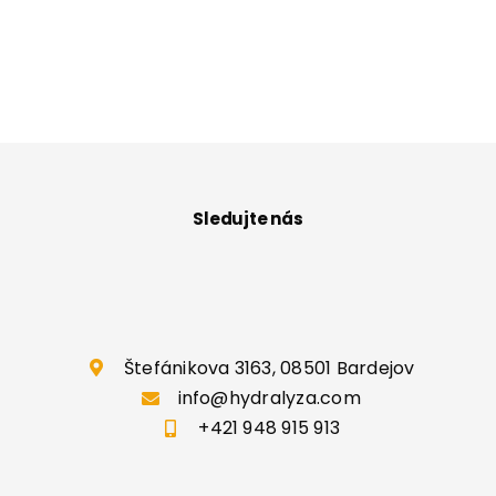
Sledujte nás
Štefánikova 3163, 08501 Bardejov
info@hydralyza.com
+421 948 915 913