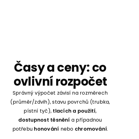
Časy a ceny: co
ovlivní rozpočet
Správný výpočet závisí na
rozměrech
(průměr/zdvih),
stavu povrchů
(trubka,
pístní tyč),
tlacích a použití
,
dostupnost těsnění
a případnou
potřebu
honování
nebo
chromování
.