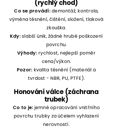
(rychlý chod)
Co se provádí:
demontáž, kontrola,
výměna těsnění, čištění, složení, tlaková
zkouška.
Kdy:
slabší únik, žádné hrubé poškození
povrchu.
Výhody:
rychlost, nejlepší poměr
cena/výkon.
Pozor:
kvalita těsnění (materiál a
tvrdost - NBR, PU, PTFE).
Honování válce (záchrana
trubek)
Co to je:
jemné opracování vnitřního
povrchu trubky za účelem vyhlazení
nerovností.