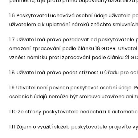
perimetru, a je proto přímo odpovědný uživateli za
1.6 Poskytovatel uchovává osobní údaje uživatele 
uživatelem a k uplatnění nároků z těchto smluvních
1.7 Uživatel má právo požadovat od poskytovatele
omezení zpracování podle článku 18 GDPR. Uživatel m
vznést námitku proti zpracování podle článku 21 G
1.8 Uživatel má právo podat stížnost u Úřadu pro o
1.9 Uživatel není povinen poskytovat osobní údaje.
osobních údajů nemůže být smlouva uzavřena ani z
1.10 Ze strany poskytovatele nedochází k automati
1.11 Zájem o využití služeb poskytovatele projevíte