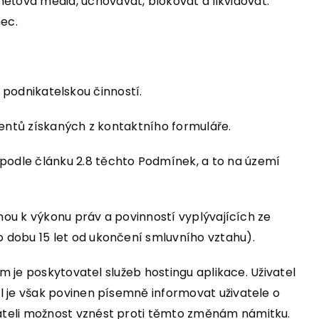
ťová média, uchovávat, blokovat a likvidovat.
ec.
í podnikatelskou činností.
ientů získaných z kontaktního formuláře.
odle článku 2.8 těchto Podmínek, a to na území
nou k výkonu práv a povinností vyplývajících ze
 dobu 15 let od ukončení smluvního vztahu).
m je poskytovatel služeb hostingu aplikace. Uživatel
l je však povinen písemně informovat uživatele o
ateli možnost vznést proti těmto změnám námitku.