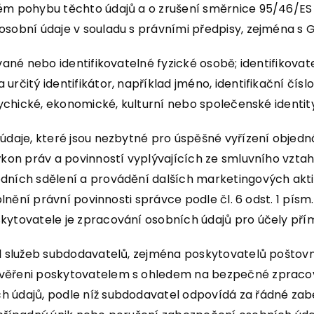
ném pohybu těchto údajů a o zrušení směrnice 95/46/ES
osobní údaje v souladu s právními předpisy, zejména s 
vané nebo identifikovatelné fyzické osobě; identifikovat
čitý identifikátor, například jméno, identifikační číslo,
sychické, ekonomické, kulturní nebo společenské identit
 údaje, které jsou nezbytné pro úspěšné vyřízení obje
výkon práv a povinností vyplývajících ze smluvního vzt
hodních sdělení a provádění dalších marketingových ak
, plnění právní povinnosti správce podle čl. 6 odst. 1 p
skytovatele je zpracování osobních údajů pro účely př
l služeb subdodavatelů, zejména poskytovatelů poštovní
ověřeni poskytovatelem s ohledem na bezpečné zpracov
ch údajů, podle níž subdodavatel odpovídá za řádné z