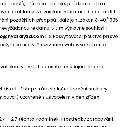
h materiálů, přímého prodeje, průzkumu trhu a
ň prohlašuje, že zasílání informací dle bodu 1.11.1
ní pozdějších předpisů (dále jen „zákon č. 40/1995
a nevyžádanou reklamu. S tím výslovně souhlasí i
fo@hydralyza.com
1.12 Poskytovatel používá při své
 analytické účely. Používáním webových stránek
covatelem ve vztahu k osobním údajům klientů
 získal přístup v rámci plnění licenční smlouvy
smlouva“) uzavřené s uživatelem v den zřízení
 2.4 - 2.7 těchto Podmínek. Prostředky zpracování