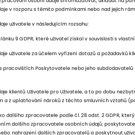
pracování osobní údaje shromažďovat, ukládat na pamě
aje v rozporu s těmito podmínkami nebo nad jejich rám
je uživatele v následujícím rozsahu:
ánku 9 GDPR, které uživatel získal v souvislosti s vlastn
aje uživatele za účelem vyřízení dotazů a požadavků kl
 pracovištích Poskytovatele nebo jeho subdodavatelů p
je klientů Uživatele pro Uživatele, a to po dobu nezbyt
 a z uplatňování nároků z těchto smluvních vztahů (po
ko dalšího zpracovatele podle čl. 28 odst. 2 GDPR, který
ením dalšího zpracovatele osobních údajů; poskytovate
nebo nahrazení dalších zpracovatelů a poskytnout uživ