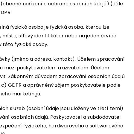
 (obecné nařízení o ochraně osobních údajů) (dále
GDPR.
elná fyzická osoba je fyzická osoba, kterou lze
 místo, síťový identifikátor nebo na jeden či více
y této fyzické osoby.
dnávky (jméno a adresa, kontakt). Účelem zpracování
ahu mezi poskytovatelem a uživatelem. Účelem
tivit. Zákonným důvodem zpracování osobních údajů
ísm. c) GDPR a oprávněný zájem poskytovatele podle
ímého marketingu.
ch služeb (osobní údaje jsou uloženy ve třetí zemi)
ání osobních údajů. Poskytovatel a subdodavatel
abezpečení fyzického, hardwarového a softwarového