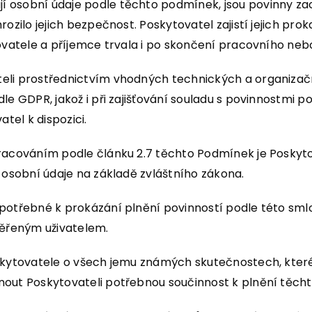
 osobní údaje podle těchto podmínek, jsou povinny za
ozilo jejich bezpečnost. Poskytovatel zajistí jejich prok
tovatele a příjemce trvala i po skončení pracovního neb
li prostřednictvím vhodných technických a organizační
le GDPR, jakož i při zajišťování souladu s povinnostmi p
el k dispozici.
zpracováním podle článku 2.7 těchto Podmínek je Posky
 osobní údaje na základě zvláštního zákona.
potřebné k prokázání plnění povinností podle této sml
ěřeným uživatelem.
skytovatele o všech jemu známých skutečnostech, které
nout Poskytovateli potřebnou součinnost k plnění těch