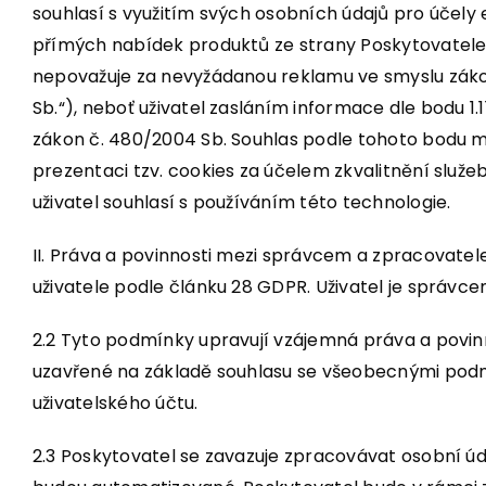
souhlasí s využitím svých osobních údajů pro účely
přímých nabídek produktů ze strany Poskytovatele a t
nepovažuje za nevyžádanou reklamu ve smyslu zákon
Sb.“), neboť uživatel zasláním informace dle bodu 1.
zákon č. 480/2004 Sb. Souhlas podle tohoto bodu mů
prezentaci tzv. cookies za účelem zkvalitnění služ
uživatel souhlasí s používáním této technologie.
II. Práva a povinnosti mezi správcem a zpracovate
uživatele podle článku 28 GDPR. Uživatel je správce
2.2 Tyto podmínky upravují vzájemná práva a povinno
uzavřené na základě souhlasu se všeobecnými po
uživatelského účtu.
2.3 Poskytovatel se zavazuje zpracovávat osobní úd