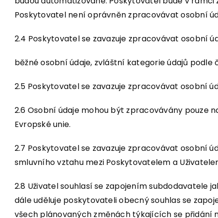
budou automatizované. Poskytovatel bude v rámci z
Poskytovatel není oprávněn zpracovávat osobní úd
2.4 Poskytovatel se zavazuje zpracovávat osobní úda
běžné osobní údaje, zvláštní kategorie údajů podle čl
2.5 Poskytovatel se zavazuje zpracovávat osobní úd
2.6 Osobní údaje mohou být zpracovávány pouze na
Evropské unie.
2.7 Poskytovatel se zavazuje zpracovávat osobní úda
smluvního vztahu mezi Poskytovatelem a Uživatelem
2.8 Uživatel souhlasí se zapojením subdodavatele ja
dále uděluje poskytovateli obecný souhlas se zapoj
všech plánovaných změnách týkajících se přidání 