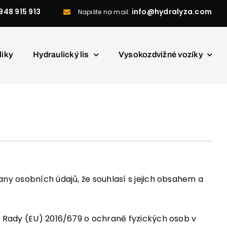
948 915 913
info@hydralyza.com
Napište na mail:
liky
Hydraulický lis
Vysokozdvižné vozíky
any osobních údajů, že souhlasí s jejich obsahem a
a Rady (EU) 2016/679 o ochraně fyzických osob v