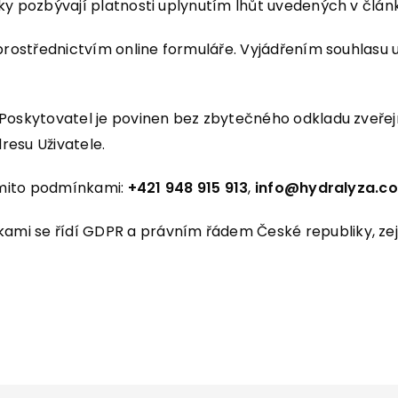
ky pozbývají platnosti uplynutím lhůt uvedených v člán
rostřednictvím online formuláře. Vyjádřením souhlasu uži
 Poskytovatel je povinen bez zbytečného odkladu zveře
resu Uživatele.
těmito podmínkami:
+421 948 915 913
,
info@hydralyza.c
mi se řídí GDPR a právním řádem České republiky, zej