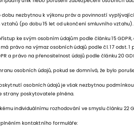
 případný únik nebo porušení zabezpečení osobních úda
po dobu nezbytnou k výkonu práv a povinností vyplývají
 vztahů (po dobu 15 let od ukončení smluvního vztahu)
 přístup ke svým osobním údajům podle článku 15 GDPR,
á právo na výmaz osobních údajů podle čl. 17 odst. 1 p
DPR a právo na přenositelnost údajů podle článku 20 GD
chranu osobních údajů, pokud se domnívá, že bylo poru
 Poskytnutí osobních údajů je však nezbytnou podmínkou
e strany poskytovatele plněna.
ckému individuálnímu rozhodování ve smyslu článku 22 
 vyplněním kontaktního formuláře: