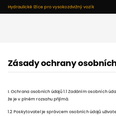
Přeskočit
Hydraulické lžíce pro vysokozdvižný vozík
na
obsah
Zásady ochrany osobních
I. Ochrana osobních údajů 1.1 Zadáním osobních údaj
že je v plném rozsahu přijímá.
1.2 Poskytovatel je správcem osobních údajů uživat