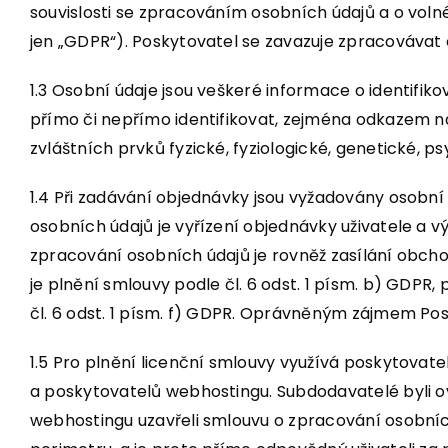
souvislosti se zpracováním osobních údajů a o vol
jen „GDPR“). Poskytovatel se zavazuje zpracovávat 
1.3 Osobní údaje jsou veškeré informace o identifiko
přímo či nepřímo identifikovat, zejména odkazem na ur
zvláštních prvků fyzické, fyziologické, genetické, p
1.4 Při zadávání objednávky jsou vyžadovány osobní
osobních údajů je vyřízení objednávky uživatele a 
zpracování osobních údajů je rovněž zasílání obc
je plnění smlouvy podle čl. 6 odst. 1 písm. b) GDPR
čl. 6 odst. 1 písm. f) GDPR. Oprávněným zájmem Po
1.5 Pro plnění licenční smlouvy využívá poskytovate
a poskytovatelů webhostingu. Subdodavatelé byli 
webhostingu uzavřeli smlouvu o zpracování osobní