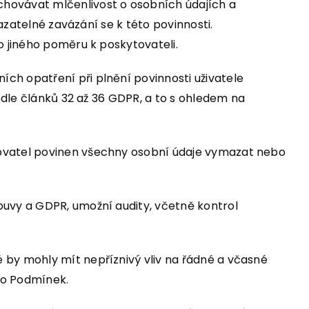
chovávat mlčenlivost o osobních údajích a
azatelné zavázání se k této povinnosti.
o jiného poměru k poskytovateli.
ch opatření při plnění povinnosti uživatele
odle článků 32 až 36 GDPR, a to s ohledem na
tovatel povinen všechny osobní údaje vymazat nebo
ouvy a GDPR, umožní audity, včetně kontrol
 by mohly mít nepříznivý vliv na řádné a včasné
to Podmínek.