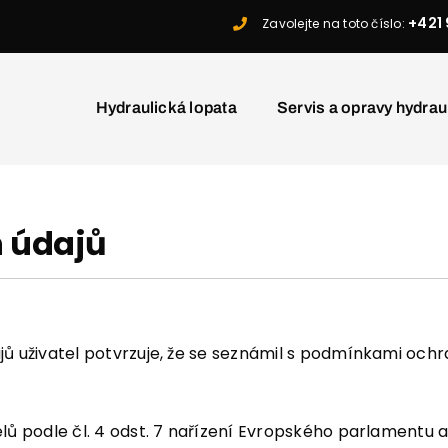
+421 
Zavolejte na toto číslo:
Hydraulická lopata
Servis a opravy hydrau
 údajů
ů uživatel potvrzuje, že se seznámil s podmínkami ochr
elů podle čl. 4 odst. 7 nařízení Evropského parlamentu 