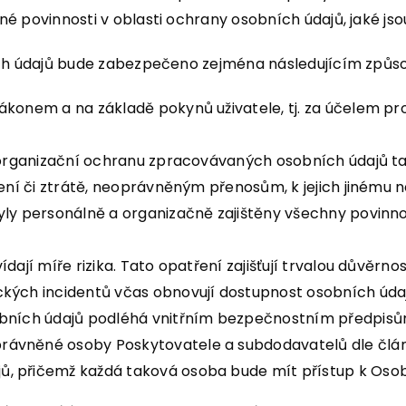
né povinnosti v oblasti ochrany osobních údajů, jaké j
ních údajů bude zabezpečeno zejména následujícím způ
ákonem a na základě pokynů uživatele, tj. za účelem p
 a organizační ochranu zpracovávaných osobních údajů
čení či ztrátě, neoprávněným přenosům, k jejich jinému 
yly personálně a organizačně zajištěny všechny povinno
dají míře rizika. Tato opatření zajišťují trvalou důvěrno
kých incidentů včas obnovují dostupnost osobních údajů
sobních údajů podléhá vnitřním bezpečnostním předpisů
rávněné osoby Poskytovatele a subdodavatelů dle člán
ů, přičemž každá taková osoba bude mít přístup k Oso