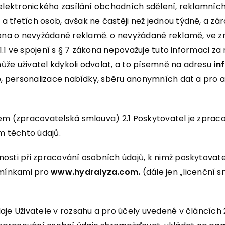
 elektronického zasílání obchodních sdělení, reklamníc
řetích osob, avšak ne častěji než jednou týdně, a zárove
a o nevyžádané reklamě. o nevyžádané reklamě, ve zně
11.1 ve spojení s § 7 zákona nepovažuje tuto informaci z
že uživatel kdykoli odvolat, a to písemně na adresu
in
eb, personalizace nabídky, sběru anonymních dat a pro
lem (zpracovatelská smlouva) 2.1 Poskytovatel je zpra
m těchto údajů.
sti při zpracování osobních údajů, k nimž poskytovatel
dmínkami pro
www.hydralyza.com.
(dále jen „licenční 
aje Uživatele v rozsahu a pro účely uvedené v článcích