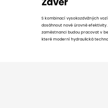
Závěr
S kombinací vysokozdvižných vozík
dosáhnout nové úrovně efektivity. N
zaměstnanci budou pracovat v bez
které moderní hydraulická technol