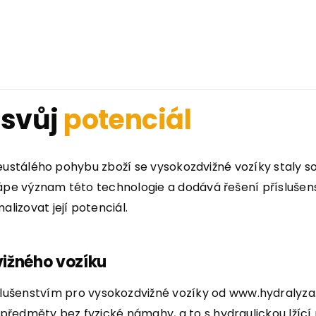
 svůj
potenciál
neustálého pohybu zboží se vysokozdvižné vozíky staly s
e význam této technologie a dodává řešení příslušens
izovat její potenciál.
ižného vozíku
slušenstvím pro vysokozdvižné vozíky od www.hydraly
předměty bez fyzické námahy, a to s hydraulickou lžící