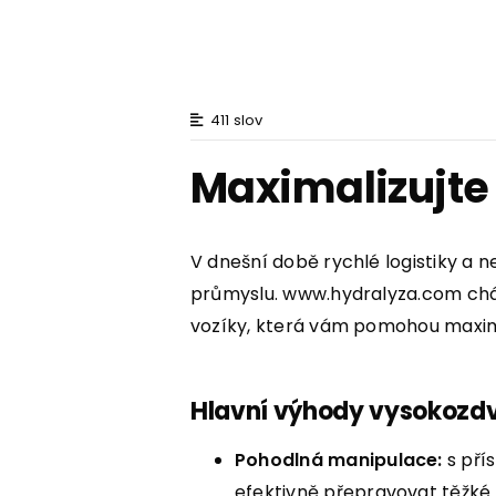
411 slov
Maximalizujte
V dnešní době rychlé logistiky a 
průmyslu. www.hydralyza.com cháp
vozíky, která vám pomohou maximal
Hlavní výhody vysokozdv
Pohodlná manipulace:
s pří
efektivně přepravovat těžké 