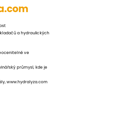
za.com
ost
kladačů a hydraulických
neocenitelné ve
vinářský průmysl, kde je
ály, www.hydralyza.com