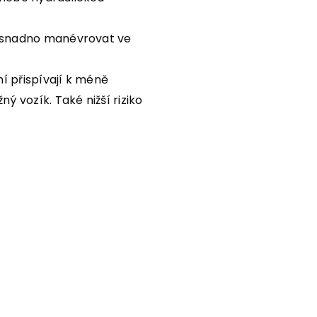
o snadno manévrovat ve
í přispívají k méně
 vozík. Také nižší riziko