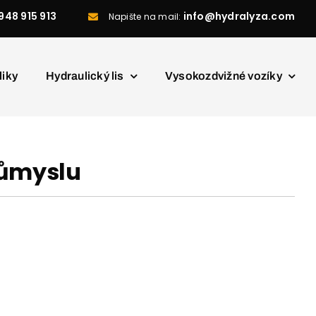
948 915 913
info@hydralyza.com
Napište na mail:
liky
Hydraulický lis
Vysokozdvižné vozíky
růmyslu