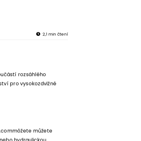
2,1 min čtení
oučástí rozsáhlého
tví pro vysokozdvižné
za.commôžete můžete
 nebo hydraulickou