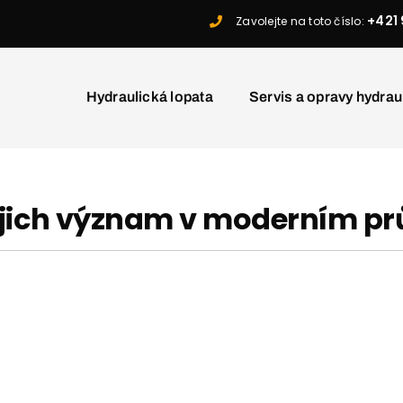
+421 
Zavolejte na toto číslo:
Hydraulická lopata
Servis a opravy hydrau
jejich význam v moderním p